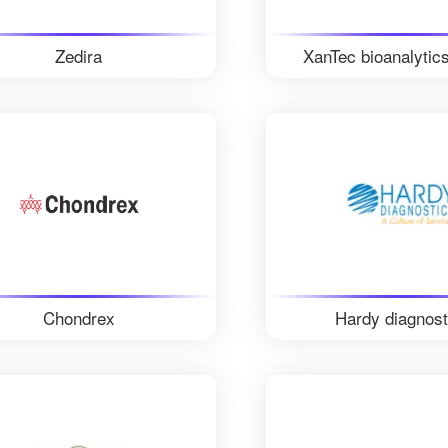
Zedira
XanTec bioanalyti
Chondrex
Hardy diagnost