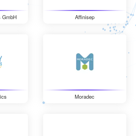
cs GmbH
Affinisep
ics
Moradec