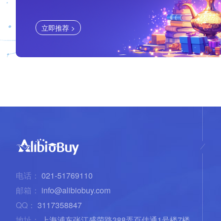
立即推荐 >
电话：
021-51769110
邮箱：
info@alibiobuy.com
QQ：
3117358847
地址：
上海浦东张江盛荣路388弄百佳通1号楼7楼