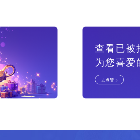
查看已被
为您喜爱
去点赞 >