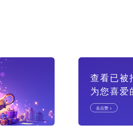
查看已被
为您喜爱
去点赞 >