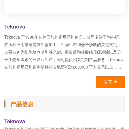
Teknova
Teknova 于1996年在美国加利福尼亚州创立，公司专注于为科研、
临床和应用市场提供生物加工、生物生产和分子诊断的关键试剂，
主要业务为细胞培养基和补充剂、蛋白质和核酸纯化缓冲液以及分
子生物学试剂的开发和生产，同时提供相关定制产品服务。Teknova
在加利福尼亚州霍利斯特的占地面积达200,000 平方英尺以上，含
有制造空间、洁净室和先进的设备， ISO 13485：2016 认证设施支
展开
持生产需求，可以提供即用型 GMP 级产品。2022 年 5 月，
Teknova 被加州绿色商业网络认证为绿色企业。
产品信息
Teknova
Teknova产品线包括用于进行细菌、酵母和真菌培养基的琼脂板，用